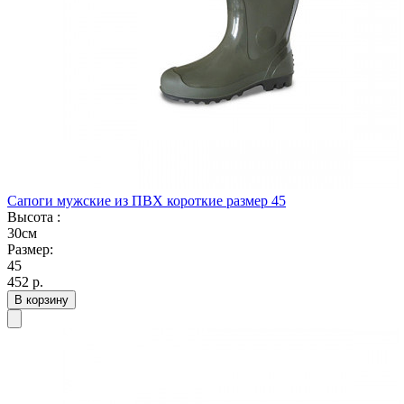
Сапоги мужские из ПВХ короткие размер 45
Высота :
30см
Размер:
45
452
р.
В корзину