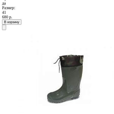
да
Размер:
41
680
р.
В корзину