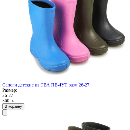
Сапоги детские из ЭВА ПЕ-4УТ разм 26-27
Размер:
26-27
360
р.
В корзину