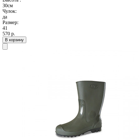
30см
Чулок:
да
Размер:
41
570
р.
В корзину