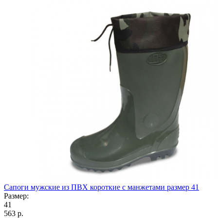
Сапоги мужские из ПВХ короткие с манжетами размер 41
Размер:
41
563
р.