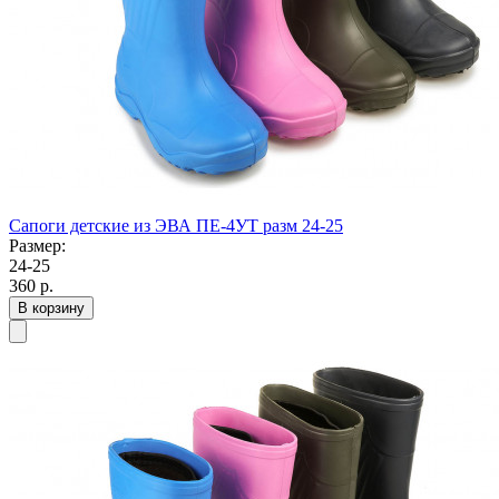
Сапоги детские из ЭВА ПЕ-4УТ разм 24-25
Размер:
24-25
360
р.
В корзину