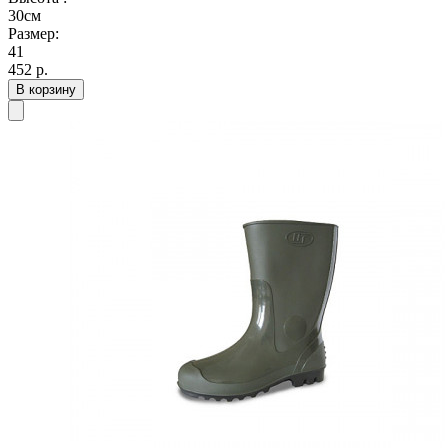
30см
Размер:
41
452
р.
В корзину