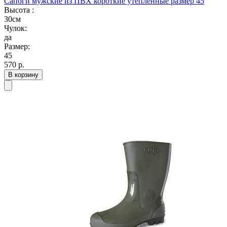
Сапоги мужские из ПВХ короткие утепленные размер 45
Высота :
30см
Чулок:
да
Размер:
45
570
р.
В корзину